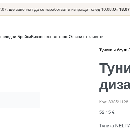
 ще започнат да се изработват и изпращат след 10.08.
От 18.07 до 1
оследни Бройки
Бизнес елегантност
Отзиви от клиенти
Туники и блузи
›
Туни
диз
Код:
3325/1128
52.15
€
Туника NELITA