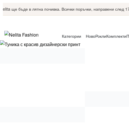
a ще бъде в лятна почивка. Всички поръчки, направени след 17.07,
Категории
Ново
Рокли
Комплекти
П