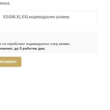
анша.
XS
S
M
L
XL
XXL
индивидуален размер
 се изработват индивидуално след заявка.
лнение: до 5 работни дни.
 РАЗМЕРИ