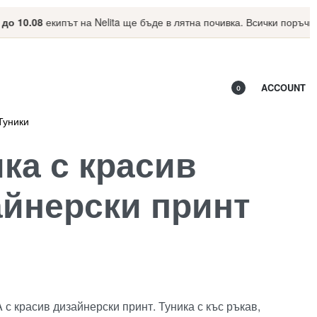
0.08
екипът на Nelita ще бъде в лятна почивка. Всички поръчки, на
ACCOUNT
0
Туники
ка с красив
айнерски принт
 с красив дизайнерски принт. Туника с къс ръкав,