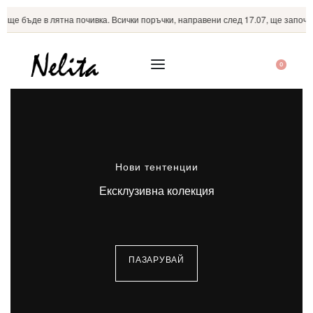
ще бъде в лятна почивка. Всички поръчки, направени след 17.07, ще започнат
0
Нови тентенции
Ексклузивна колекция
ПАЗАРУВАЙ