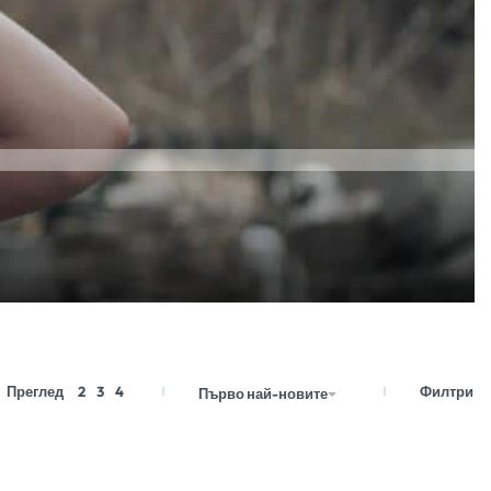
Филтри
Преглед
2
3
4
Първо най-новите