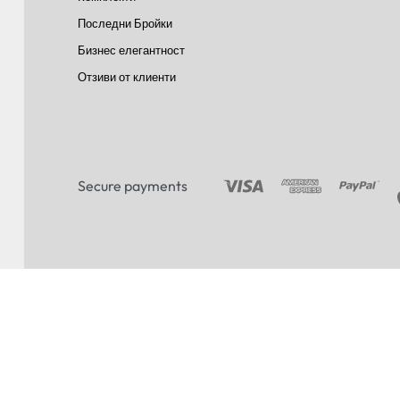
Последни Бройки
Бизнес елегантност
Отзиви от клиенти
Secure payments