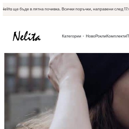
ita ще бъде в лятна почивка. Всички поръчки, направени след 17.07, 
Категории
Ново
Рокли
Комплекти
П