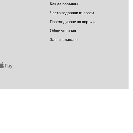
Как да поръчам
Често задавани въпроси
Проследяване на поръчка
Общи условия
Заяви връщане