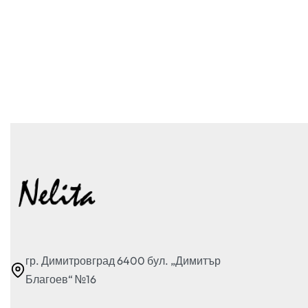
Рокля с декоративни камъни
88.00
€
69.00
€
(134.95 лв.)
-22% OFF
Опции
Бърз преглед
гр. Димитровград 6400 бул. „Димитър
Благоев“ №16