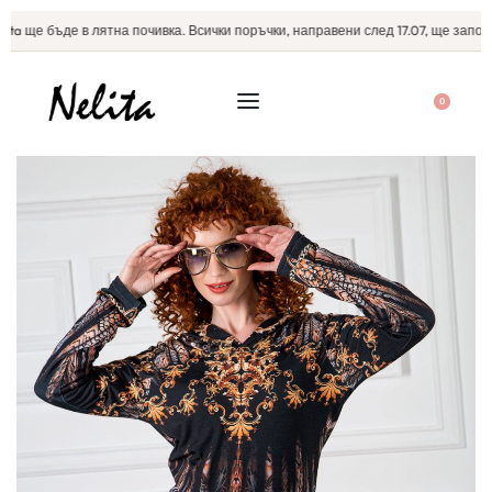
ta ще бъде в лятна почивка. Всички поръчки, направени след 17.07, ще започна
0