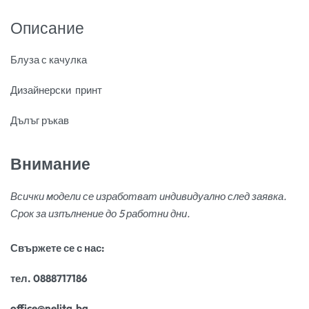
Описание
Блуза с качулка
Дизайнерски принт
Дълъг ръкав
Внимание
Всички модели се изработват индивидуално след заявка.
Срок за изпълнение до 5 работни дни.
Свържете се с нас:
тел. 0888717186
office@nelita.bg