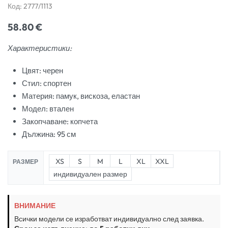
Код:
2777/1113
58.80
€
Характеристики:
Цвят: черен
Стил: спортен
Материя: памук, вискоза, еластан
Модел: втален
Закопчаване: копчета
Дължина: 95 см
XS
S
M
L
XL
XXL
РАЗМЕР
индивидуален размер
ВНИМАНИЕ
Всички модели се изработват индивидуално след заявка.