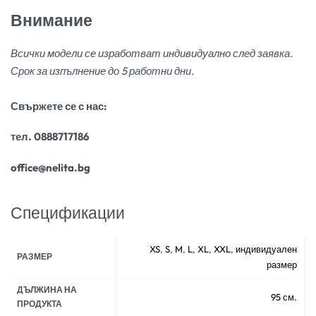
Внимание
Всички модели се изработват индивидуално след заявка.
Срок за изпълнение до 5 работни дни.
Свържете се с нас:
тел. 0888717186
office@nelita.bg
Спецификации
XS
,
S
,
M
,
L
,
XL
,
XXL
,
индивидуален
РАЗМЕР
размер
ДЪЛЖИНА НА
95 см.
ПРОДУКТА