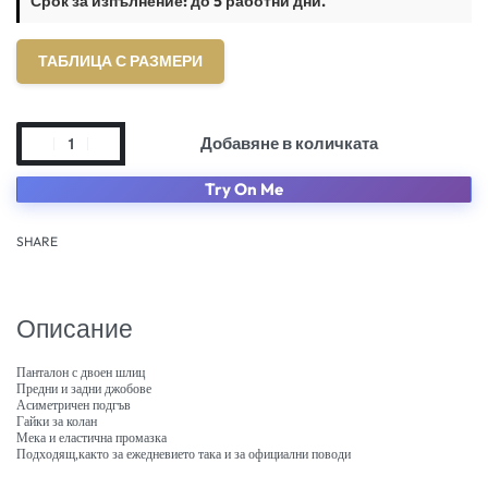
Срок за изпълнение: до 5 работни дни.
ТАБЛИЦА С РАЗМЕРИ
Добавяне в количката
Try On Me
SHARE
Описание
Панталон с двоен шлиц
Предни и задни джобове
Асиметричен подгъв
Гайки за колан
Мека и еластична промазка
Подходящ,както за ежедневието така и за официални поводи