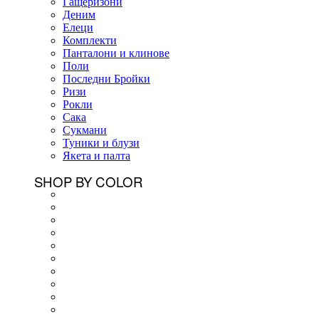
Гащеризони
Деним
Елеци
Комплекти
Панталони и клинове
Поли
Последни Бройки
Ризи
Рокли
Сака
Сукмани
Туники и блузи
Якета и палта
SHOP BY COLOR