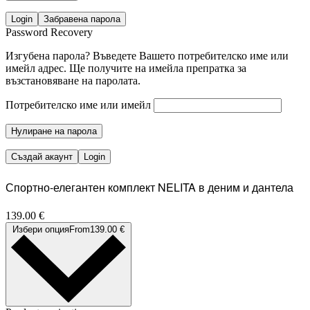
Login
Забравена парола
Password Recovery
Изгубена парола? Въведете Вашето потребителско име или
имейл адрес. Ще получите на имейла препратка за
възстановяване на паролата.
Потребителско име или имейл
Нулиране на парола
Създай акаунт
Login
Спортно-елегантен комплект NELITA в деним и дантела
139.00
€
Избери опция
From
139.00
€