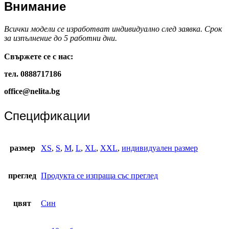
Внимание
Всички модели се изработват индивидуално след заявка. Срок
за изпълнение до 5 работни дни.
Свържете се с нас:
тел. 0888717186
office@nelita.bg
Спецификации
размер
XS
,
S
,
M
,
L
,
XL
,
XXL
,
индивидуален размер
преглед
Продукта се изпраща със преглед
цвят
Син