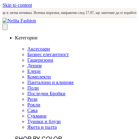
Skip to content
 лятна почивка. Всички поръчки, направени след 17.07, ще започнат да се изработват и и
Категории
Аксесоари
Бизнес елегантност
Гащеризони
Деним
Елеци
Комплекти
Панталони и клинове
Поли
Последни Бройки
Ризи
Рокли
Сака
Сукмани
Туники и блузи
Якета и палта
SHOP BY COLOR