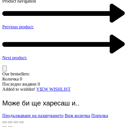
Product navigation
Previous product:
Next product:
Our bestsellers:
Количка
0
Последно видяни
0
Added to wishlist!
VIEW WISHLIST
Може би ще харесаш и..
Продължаване на пазаруването
Виж количка
Поръчка