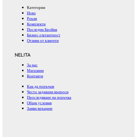
Категории
Ново
Рокли
Комплекти
Последни Бройки
Бизнес елегантност
Отзиви от клиенти
NELITA
За нас
Магазини
Контакти
Как да поръчам
Често задавани въпроси
Проследяване на поръчка
Общи условия
Заяви връщане