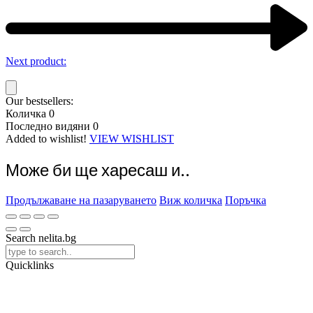
Next product:
Our bestsellers:
Количка
0
Последно видяни
0
Added to wishlist!
VIEW WISHLIST
Може би ще харесаш и..
Продължаване на пазаруването
Виж количка
Поръчка
Search nelita.bg
Quicklinks