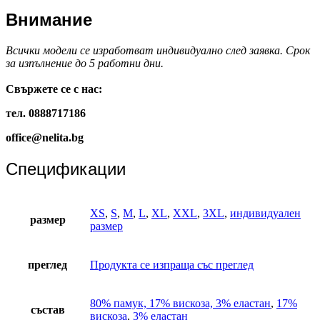
Внимание
Всички модели се изработват индивидуално след заявка. Срок
за изпълнение до 5 работни дни.
Свържете се с нас:
тел. 0888717186
office@nelita.bg
Спецификации
XS
,
S
,
M
,
L
,
XL
,
XXL
,
3XL
,
индивидуален
размер
размер
преглед
Продукта се изпраща със преглед
80% памук, 17% вискоза, 3% еластан
,
17%
състав
вискоза
,
3% еластан