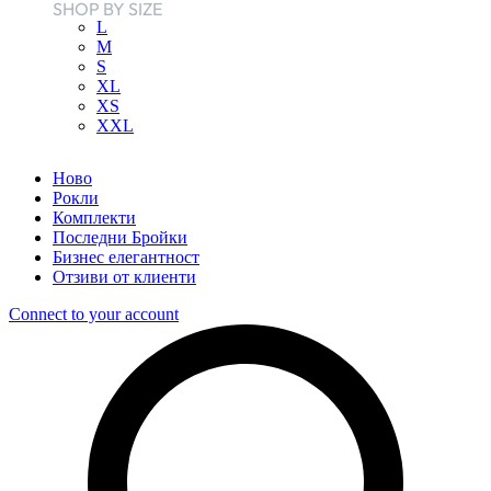
SHOP BY SIZE
L
M
S
XL
XS
XXL
Ново
Рокли
Комплекти
Последни Бройки
Бизнес елегантност
Отзиви от клиенти
Connect to your account