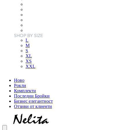
SHOP BY SIZE
L
M
S
XL
XS
XXL
Ново
Рокли
Комплекти
Последни Бройки
Бизнес елегантност
Отзиви от клиенти