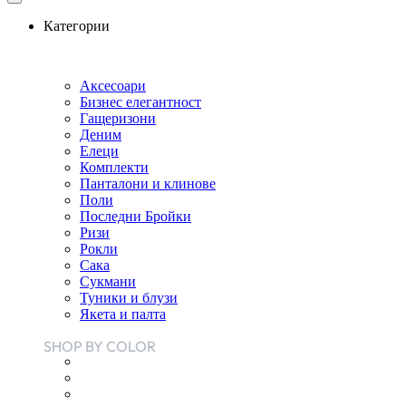
Категории
Аксесоари
Бизнес елегантност
Гащеризони
Деним
Елеци
Комплекти
Панталони и клинове
Поли
Последни Бройки
Ризи
Рокли
Сака
Сукмани
Туники и блузи
Якета и палта
SHOP BY COLOR