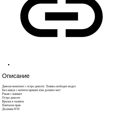
Описание
Дамски комплект с остро деколте. Туника свободен модел
Бял памук с копчета пришит към долната част
Ръкав с маншет
Остро деколте
Връзка в талията
Панталон прав
Дължина 9/10