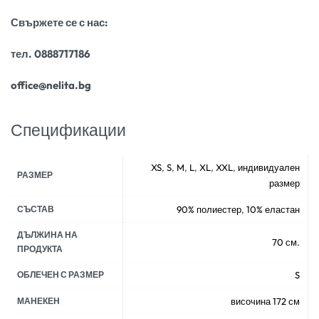
Свържете се с нас:
тел. 0888717186
office@nelita.bg
Спецификации
XS
,
S
,
M
,
L
,
XL
,
XXL
,
индивидуален
РАЗМЕР
размер
СЪСТАВ
90% полиестер
,
10% еластан
ДЪЛЖИНА НА
70 см.
ПРОДУКТА
ОБЛЕЧЕН С РАЗМЕР
S
МАНЕКЕН
височина 172 см