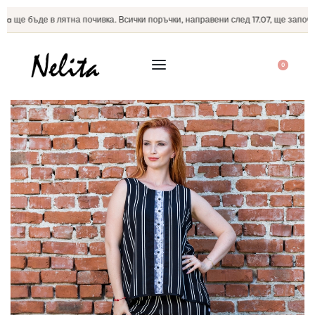
a ще бъде в лятна почивка. Всички поръчки, направени след 17.07, ще започна
0