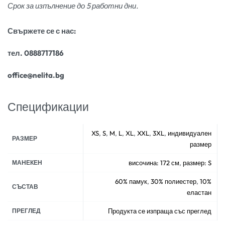
Срок за изпълнение до 5 работни дни.
Свържете се с нас:
тел. 0888717186
office@nelita.bg
Спецификации
XS
,
S
,
M
,
L
,
XL
,
XXL
,
3XL
,
индивидуален
РАЗМЕР
размер
МАНЕКЕН
височина: 172 см
,
размер: S
60% памук
,
30% полиестер
,
10%
СЪСТАВ
еластан
ПРЕГЛЕД
Продукта се изпраща със преглед