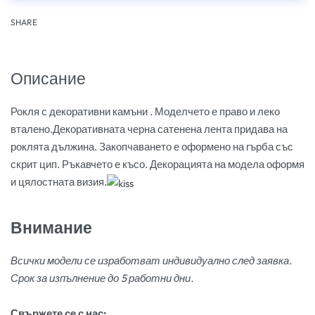
SHARE
Описание
Рокля с декоративни камъни . Моделчето е право и леко
вталено.Декоративната черна сатенена лента придава на
роклята дължина. Закопчаването е оформено на гърба със
скрит цип. Ръкавчето е късо. Декорацията на модела оформя
и цялостната визия.
Внимание
Всички модели се изработват индивидуално след заявка.
Срок за изпълнение до 5 работни дни.
Свържете се с нас: