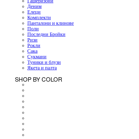
Гащеризони
Деним
Елеци
Комплекти
Панталони и клинове
Поли
Последни Бройки
Ризи
Рокли
Сака
Сукмани
Туники и блузи
Якета и палта
SHOP BY COLOR