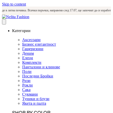
Skip to content
 лятна почивка. Всички поръчки, направени след 17.07, ще започнат да се изработват и и
Категории
Аксесоари
Бизнес елегантност
Гащеризони
Деним
Елеци
Комплекти
Панталони и клинове
Поли
Последни Бройки
Ризи
Рокли
Сака
Сукмани
Туники и блузи
Якета и палта
SHOP BY COLOR