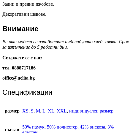
Задни и предни джобове.
Декоративни шевове.
Внимание
Всички модели се изработват индивидуално след заявка. Срок
за изпълнение до 5 работни дни.
Свържете се с нас:
тел. 0888717186
office@nelita.bg
Спецификации
размер
XS
,
S
,
M
,
L
,
XL
,
XXL
,
индивидуален размер
50% памук, 50% полиестер
,
42% вискоза
,
3%
състав
еластан