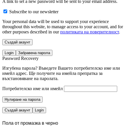
A link to set a new password will be sent to your email address.
Subscribe to our newsletter
Your personal data will be used to support your experience
throughout this website, to manage access to your account, and for
other purposes described in our
политиката на поверителност
.
Създай акаунт
Login
Забравена парола
Password Recovery
Изгубена парола? Въведете Вашето потребителско име или
имейл адрес. Ще получите на имейла препратка за
възстановяване на паролата.
Потребителско име или имейл
Нулиране на парола
Създай акаунт
Login
Пола от промазка в черно