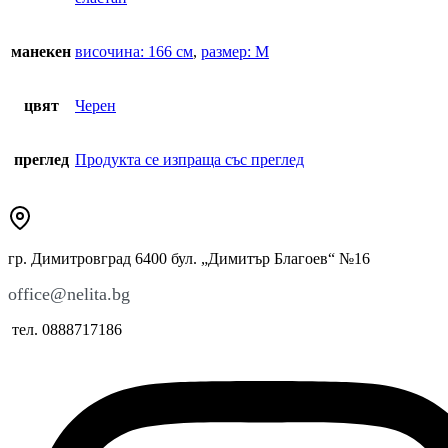
манекен
височина: 166 см
,
размер: М
цвят
Черен
преглед
Продукта се изпраща със преглед
гр. Димитровград 6400 бул. „Димитър Благоев“ №16
office@nelita.bg
тел. 0888717186