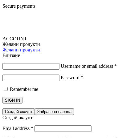
Secure payments
ACCOUNT
Желани продукти
Желани продукти
Влизане
Username or email address
*
Password
*
Remember me
SIGN IN
Създай акаунт
Забравена парола
Създай акаунт
Email address
*