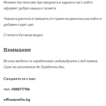
Множество пенсове при предната и задната част,който
оформят добре ханша и талията
Черната дантела е пришита отстрани на крачола,към който е
добавен скрит цип
Стилен и бутиков модел
Внимание
Всички модели се изработват индивидуално след заявка.
Срок за изпълнение до 5 работни дни.
Свържете се с нас:
тел. 0888717186
office@nelita.bg