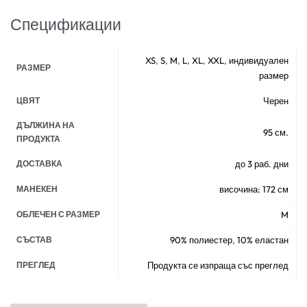
Спецификации
XS
,
S
,
M
,
L
,
XL
,
XXL
,
индивидуален
РАЗМЕР
размер
ЦВЯТ
Черен
ДЪЛЖИНА НА
95 см.
ПРОДУКТА
ДОСТАВКА
до 3 раб. дни
МАНЕКЕН
височина: 172 см
ОБЛЕЧЕН С РАЗМЕР
M
СЪСТАВ
90% полиестер
,
10% еластан
ПРЕГЛЕД
Продукта се изпраща със преглед