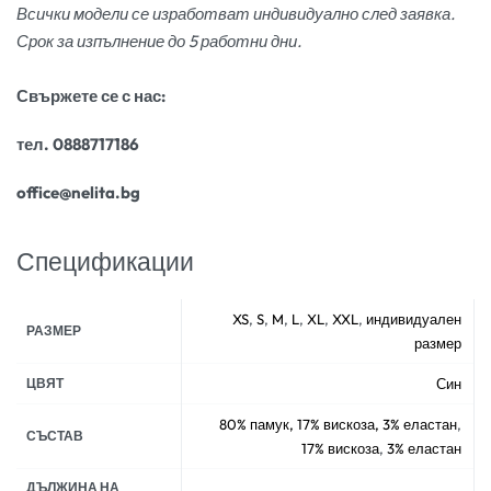
Всички модели се изработват индивидуално след заявка.
Срок за изпълнение до 5 работни дни.
Свържете се с нас:
тел. 0888717186
office@nelita.bg
Спецификации
XS
,
S
,
M
,
L
,
XL
,
XXL
,
индивидуален
РАЗМЕР
размер
ЦВЯТ
Син
80% памук, 17% вискоза, 3% еластан
,
СЪСТАВ
17% вискоза
,
3% еластан
ДЪЛЖИНА НА