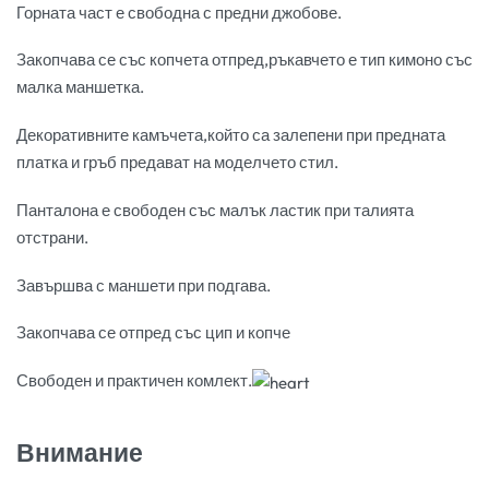
Горната част е свободна с предни джобове.
Закопчава се със копчета отпред,ръкавчето е тип кимоно със
малка маншетка.
Декоративните камъчета,който са залепени при предната
платка и гръб предават на моделчето стил.
Панталона е свободен със малък ластик при талията
отстрани.
Завършва с маншети при подгава.
Закопчава се отпред със цип и копче
Свободен и практичен комлект.
Внимание