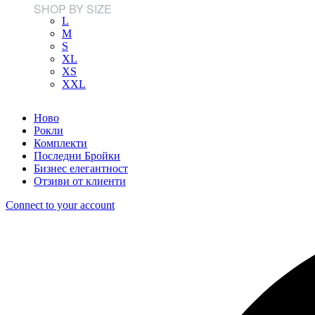
SHOP BY SIZE
L
M
S
XL
XS
XXL
Ново
Рокли
Комплекти
Последни Бройки
Бизнес елегантност
Отзиви от клиенти
Connect to your account