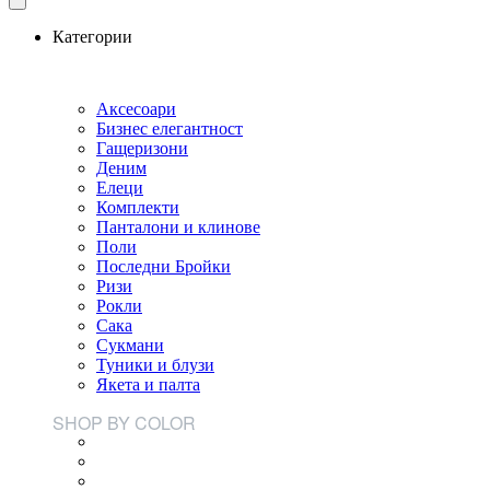
Категории
Аксесоари
Бизнес елегантност
Гащеризони
Деним
Елеци
Комплекти
Панталони и клинове
Поли
Последни Бройки
Ризи
Рокли
Сака
Сукмани
Туники и блузи
Якета и палта
SHOP BY COLOR