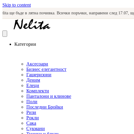
Skip to content
 ще бъде в лятна почивка. Всички поръчки, направени след 17.07, ще запо
Категории
Аксесоари
Бизнес елегантност
Гащеризони
Деним
Елеци
Комплекти
Панталони и клинове
Поли
Последни Бройки
Ризи
Рокли
Сака
Сукмани
Туники и блузи