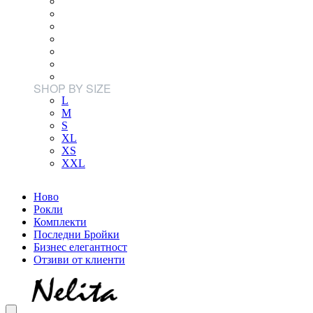
SHOP BY SIZE
L
M
S
XL
XS
XXL
Ново
Рокли
Комплекти
Последни Бройки
Бизнес елегантност
Отзиви от клиенти