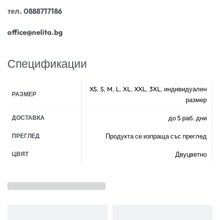
тел. 0888717186
office@nelita.bg
Спецификации
XS
,
S
,
M
,
L
,
XL
,
XXL
,
3XL
,
индивидуален
РАЗМЕР
размер
ДОСТАВКА
до 5 раб. дни
ПРЕГЛЕД
Продукта се изпраща със преглед
ЦВЯТ
Двуцветно