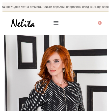
a ще бъде в лятна почивка. Всички поръчки, направени след 17.07, ще започна
0