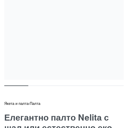
Якета и палта
›
Палта
Елегантно палто Nelitа с
шал или естественно еко