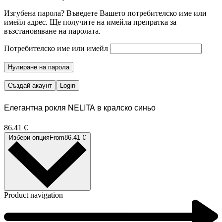
Изгубена парола? Въведете Вашето потребителско име или
имейл адрес. Ще получите на имейла препратка за
възстановяване на паролата.
Потребителско име или имейл
Нулиране на парола
Създай акаунт
Login
Елегантна рокля NELITA в кралско синьо
86.41
€
Избери опция
From
86.41
€
Product navigation