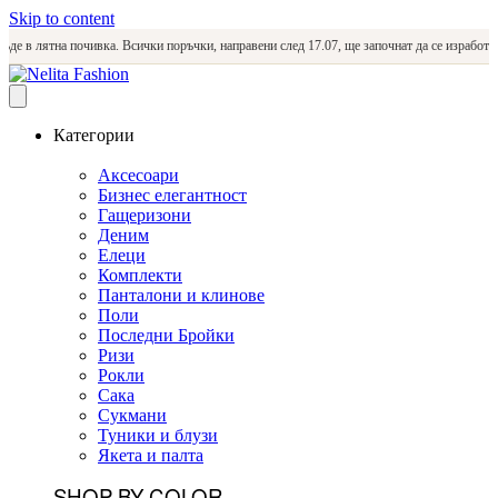
Skip to content
в лятна почивка. Всички поръчки, направени след 17.07, ще започнат да се изработват и и
Категории
Аксесоари
Бизнес елегантност
Гащеризони
Деним
Елеци
Комплекти
Панталони и клинове
Поли
Последни Бройки
Ризи
Рокли
Сака
Сукмани
Туники и блузи
Якета и палта
SHOP BY COLOR