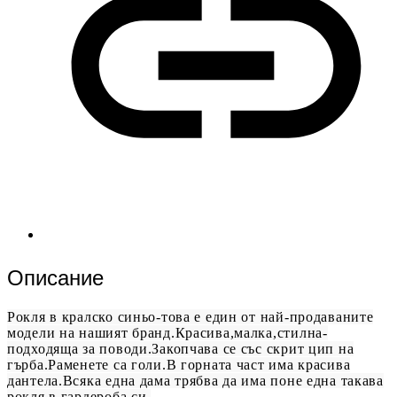
Описание
Рокля в кралско синьо-това е един от най-продаваните
модели на нашият бранд.Красива,малка,стилна-
подходяща за поводи.Закопчава се със скрит цип на
гърба.Раменете са голи.В горната част има красива
дантела.Всяка една дама трябва да има поне една такава
рокля в гардероба си.