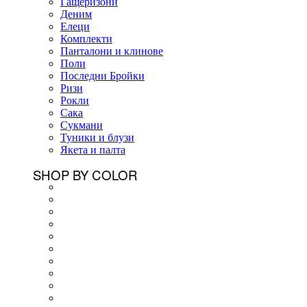
Гащеризони
Деним
Елеци
Комплекти
Панталони и клинове
Поли
Последни Бройки
Ризи
Рокли
Сака
Сукмани
Туники и блузи
Якета и палта
SHOP BY COLOR