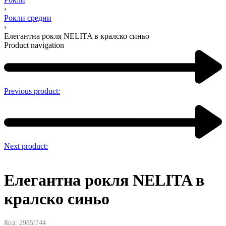
›
Рокли средни
›
Елегантна рокля NELITA в кралско синьо
Product navigation
Previous product:
Next product:
Елегантна рокля NELITA в
кралско синьо
Код:
2985/744