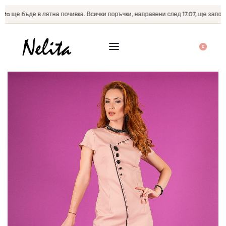
a ще бъде в лятна почивка. Всички поръчки, направени след 17.07, ще започна
0