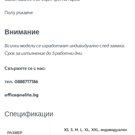
Полу ръкавче
Внимание
Всички модели се изработват индивидуално след заявка.
Срок за изпълнение до 5 работни дни.
Свържете се с нас:
тел. 0888717186
office@nelita.bg
Спецификации
XS
,
S
,
M
,
L
,
XL
,
XXL
,
индивидуален
РАЗМЕР