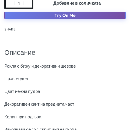
Добавяне в количката
Try On Me
SHARE
Описание
Рокля с бижу и декоративни шевове
Прав модел
Цват нежна пудра
Декоративен кант на предната част
Колан при подгъва
Закопчава се със скрит цип на гърба