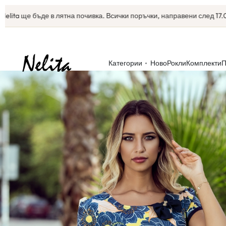
 ще бъде в лятна почивка. Всички поръчки, направени след 17.07, ще 
Категории
Ново
Рокли
Комплекти
П