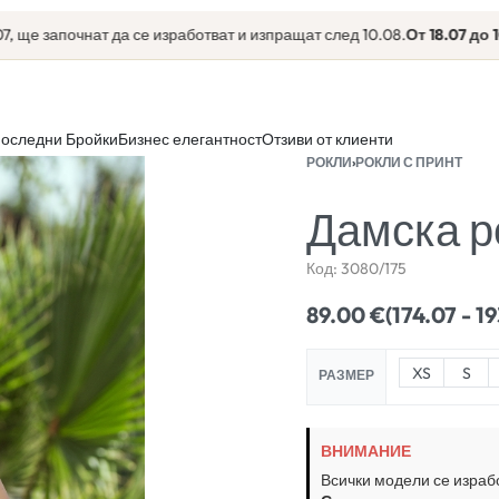
започнат да се изработват и изпращат след 10.08.
От 18.07 до 10.08
ек
оследни Бройки
Бизнес елегантност
Отзиви от клиенти
РОКЛИ
›
РОКЛИ С ПРИНТ
Дамска р
Код:
3080/175
89.00
€
(174.07 - 1
XS
S
РАЗМЕР
ВНИМАНИЕ
Всички модели се израб