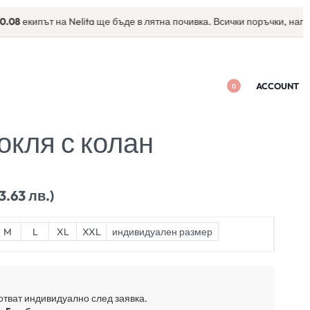
ипът на Nelita ще бъде в лятна почивка. Всички поръчки, направени с
ACCOUNT
0
окля с колан
93.63 лв.)
M
L
XL
XXL
индивидуален размер
отват индивидуално след заявка.