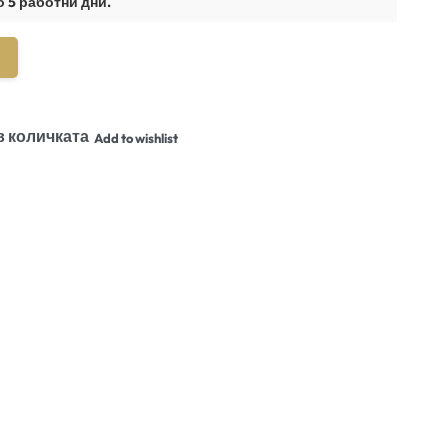
о 5 работни дни.
в количката
Add to wishlist