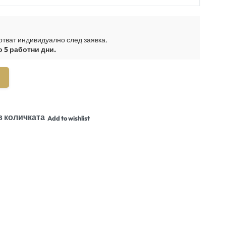
отват индивидуално след заявка.
о 5 работни дни.
в количката
Add to wishlist