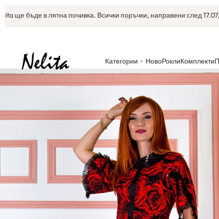
ще бъде в лятна почивка. Всички поръчки, направени след 17.07, ще з
Категории
Ново
Рокли
Комплекти
П