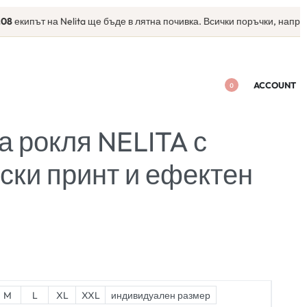
път на Nelita ще бъде в лятна почивка. Всички поръчки, направени с
ACCOUNT
0
а рокля NELITA с
ски принт и ефектен
M
L
XL
XXL
индивидуален размер