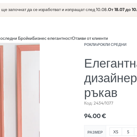
апочнат да се изработват и изпращат след 10.08.
От 18.07 до 10.08
еки
оследни Бройки
Бизнес елегантност
Отзиви от клиенти
РОКЛИ
›
РОКЛИ СРЕДНИ
Елегантн
дизайнер
ръкав
Код:
2434/1077
94.00
€
XS
S
РАЗМЕР