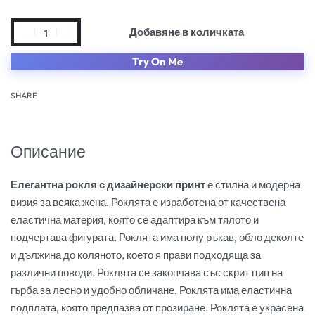
Добавяне в количката
Try On Me
SHARE
Описание
Елегантна рокля с дизайнерски принт
е стилна и модерна
визия за всяка жена. Роклята е изработена от качествена
еластична материя, която се адаптира към тялото и
подчертава фигурата. Роклята има полу ръкав, обло деколте
и дължина до коляното, което я прави подходяща за
различни поводи. Роклята се закопчава със скрит цип на
гърба за лесно и удобно обличане. Роклята има еластична
подплата, която предпазва от прозиране. Роклята е украсена