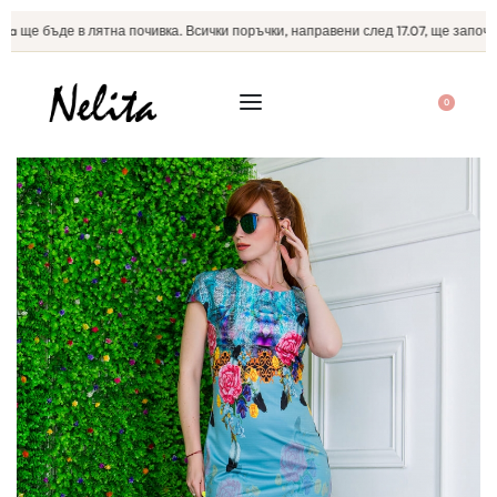
a ще бъде в лятна почивка. Всички поръчки, направени след 17.07, ще започнат
0