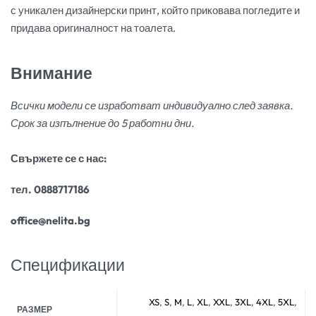
с уникален дизайнерски принт, който приковава погледите и
придава оригиналност на тоалета.
Внимание
Всички модели се изработват индивидуално след заявка.
Срок за изпълнение до 5 работни дни.
Свържете се с нас:
тел. 0888717186
office@nelita.bg
Спецификации
XS
,
S
,
M
,
L
,
XL
,
XXL
,
3XL
,
4XL
,
5XL
,
РАЗМЕР