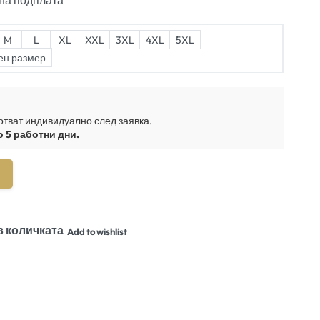
на подплата
M
L
XL
XXL
3XL
4XL
5XL
ен размер
отват индивидуално след заявка.
о 5 работни дни.
в количката
Add to wishlist