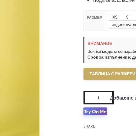
Подплата: Еластич
XS
S
РАЗМЕР
индивидуал
ВНИМАНИЕ
Всички модели се израб
Срок за изпълнение: д
ТАБЛИЦА С РАЗМЕРИ
Добавяне 
Try On Me
SHARE