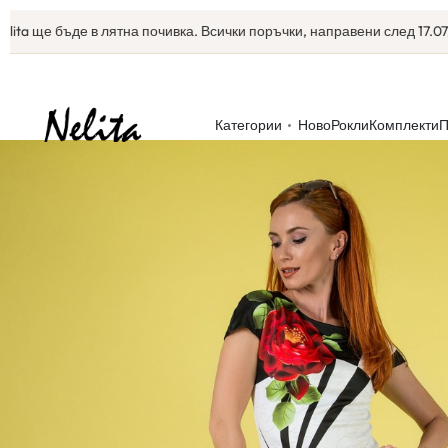
ще бъде в лятна почивка. Всички поръчки, направени след 17.07, ще з
Категории
Ново
Рокли
Комплекти
П