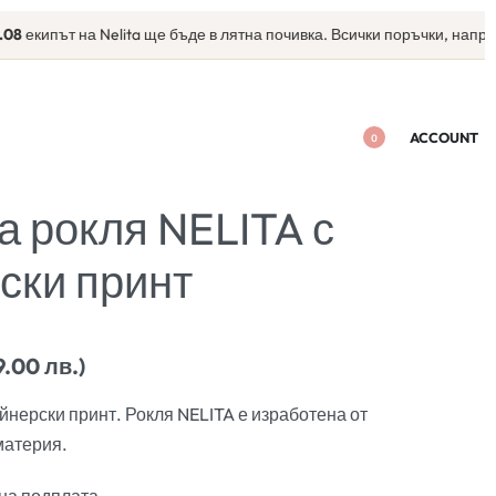
път на Nelita ще бъде в лятна почивка. Всички поръчки, направени с
ACCOUNT
0
а рокля NELITA с
ски принт
9.00 лв.)
йнерски принт. Рокля NELITA е изработена от
материя.