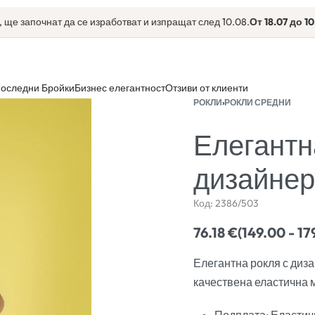
апочнат да се изработват и изпращат след 10.08.
От 18.07 до 10.08
еки
оследни Бройки
Бизнес елегантност
Отзиви от клиенти
РОКЛИ
›
РОКЛИ СРЕДНИ
Елегантн
дизайнер
Код:
2386/503
76.18
€
(149.00 - 17
Елегантна рокля с диза
качествена еластична 