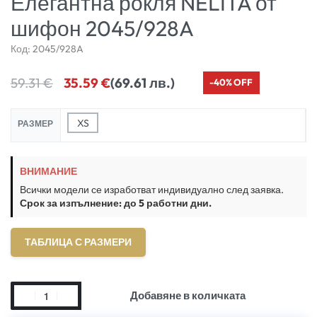
Елегантна рокля NELITA от
шифон 2045/928A
Код:
2045/928A
59.31
€
35.59
€
(69.61 лв.)
-40% OFF
XS
РАЗМЕР
ВНИМАНИЕ
Всички модели се изработват индивидуално след заявка.
Срок за изпълнение: до 5 работни дни.
ТАБЛИЦА С РАЗМЕРИ
Добавяне в количката