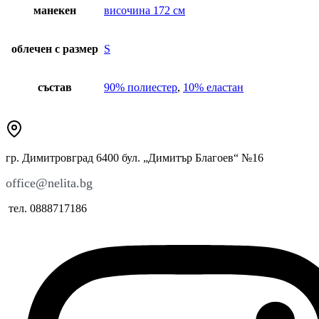
манекен
височина 172 см
облечен с размер
S
състав
90% полиестер
,
10% еластан
гр. Димитровград 6400 бул. „Димитър Благоев“ №16
office@nelita.bg
тел. 0888717186