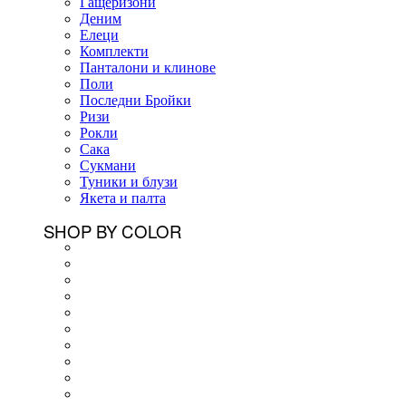
Гащеризони
Деним
Елеци
Комплекти
Панталони и клинове
Поли
Последни Бройки
Ризи
Рокли
Сака
Сукмани
Туники и блузи
Якета и палта
SHOP BY COLOR