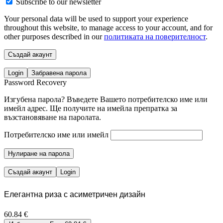
Subscribe to our newsletter
Your personal data will be used to support your experience
throughout this website, to manage access to your account, and for
other purposes described in our
политиката на поверителност
.
Създай акаунт
Login
Забравена парола
Password Recovery
Изгубена парола? Въведете Вашето потребителско име или
имейл адрес. Ще получите на имейла препратка за
възстановяване на паролата.
Потребителско име или имейл
Нулиране на парола
Създай акаунт
Login
Елегантна риза с асиметричен дизайн
60.84
€