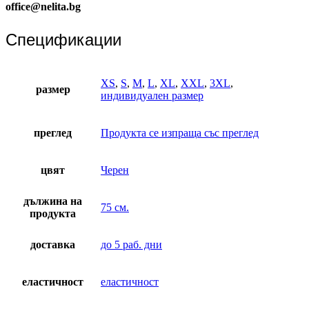
office@nelita.bg
Спецификации
XS
,
S
,
M
,
L
,
XL
,
XXL
,
3XL
,
размер
индивидуален размер
преглед
Продукта се изпраща със преглед
цвят
Черен
дължина на
75 см.
продукта
доставка
до 5 раб. дни
еластичност
еластичност