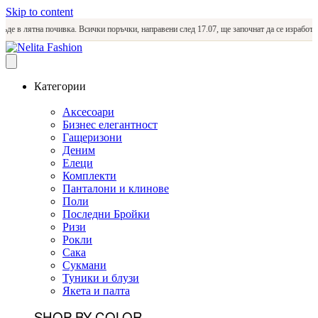
Skip to content
в лятна почивка. Всички поръчки, направени след 17.07, ще започнат да се изработват и и
Категории
Аксесоари
Бизнес елегантност
Гащеризони
Деним
Елеци
Комплекти
Панталони и клинове
Поли
Последни Бройки
Ризи
Рокли
Сака
Сукмани
Туники и блузи
Якета и палта
SHOP BY COLOR