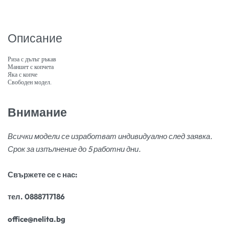
Описание
Риза с дълъг ръкав
Маншет с копчета
Яка с копче
Свободен модел.
Внимание
Всички модели се изработват индивидуално след заявка.
Срок за изпълнение до 5 работни дни.
Свържете се с нас:
тел. 0888717186
office@nelita.bg