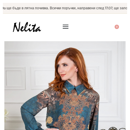
ta ще бъде в лятна почивка. Всички поръчки, направени след 17.07, ще започна
0