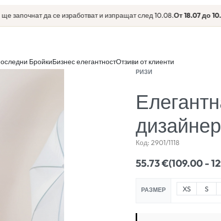
почнат да се изработват и изпращат след 10.08.
От 18.07 до 10.08
еки
оследни Бройки
Бизнес елегантност
Отзиви от клиенти
РИЗИ
Елегантн
дизайнерс
Код:
2901/1118
55.73
€
(109.00 - 1
XS
S
РАЗМЕР