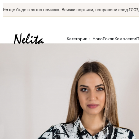
е бъде в лятна почивка. Всички поръчки, направени след 17.07, ще за
Категории
Ново
Рокли
Комплекти
П