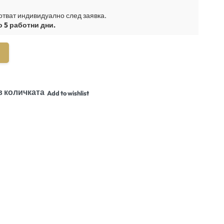
отват индивидуално след заявка.
о 5 работни дни.
в количката
Add to wishlist