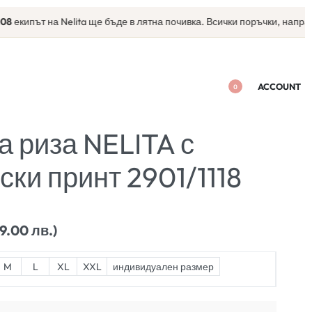
път на Nelita ще бъде в лятна почивка. Всички поръчки, направени сл
ACCOUNT
0
а риза NELITA с
ки принт 2901/1118
29.00 лв.)
M
L
XL
XXL
индивидуален размер