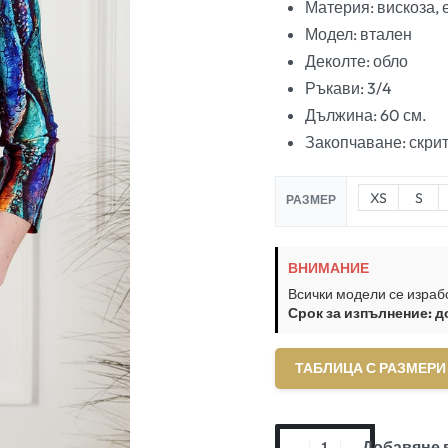
Материя: вискоза, 
Модел: втален
Деколте: обло
Ръкави: 3/4
Дължина: 60 см.
Закопчаване: скрит
XS
S
РАЗМЕР
ВНИМАНИЕ
Всички модели се израб
Срок за изпълнение: д
ТАБЛИЦА С РАЗМЕРИ
Добавяне 