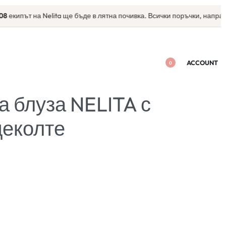
път на Nelita ще бъде в лятна почивка. Всички поръчки, направени сл
ACCOUNT
0
а блуза NELITA с
деколте