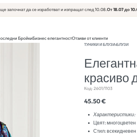
апочнат да се изработват и изпращат след 10.08.
От 18.07 до 10.08
еки
оследни Бройки
Бизнес елегантност
Отзиви от клиенти
ТУНИКИ И БЛУЗИ
›
БЛУЗИ
Елегантн
красиво 
Код:
2601/1103
45.50
€
Характеристики:
Цвят: многоцветен
Стил: всекидневен