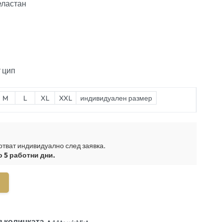
еластан
 цип
M
L
XL
XXL
индивидуален размер
отват индивидуално след заявка.
о 5 работни дни.
в количката