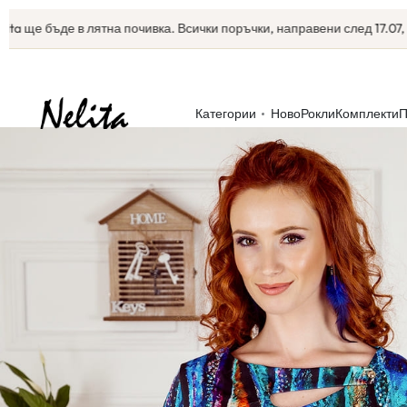
е бъде в лятна почивка. Всички поръчки, направени след 17.07, ще з
Категории
Ново
Рокли
Комплекти
П