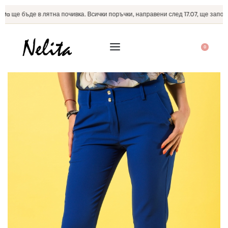
a ще бъде в лятна почивка. Всички поръчки, направени след 17.07, ще започна
0