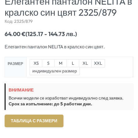
Елегантен панталон NELITA в
кралско син цвят 2325/879
Код:
2325/879
64.00
€
(125.17 - 144.73 лв.)
Елегантен панталон NELITA в кралско син цвят.
XS
S
M
L
XL
XXL
РАЗМЕР
индивидуален размер
ВНИМАНИЕ
Всички модели се изработват индивидуално след заявка.
Срок за изпълнение: до 5 работни дни.
ТАБЛИЦА С РАЗМЕРИ