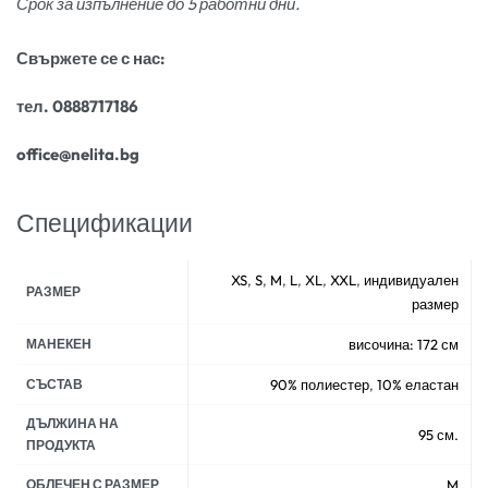
Срок за изпълнение до 5 работни дни.
Свържете се с нас:
тел. 0888717186
office@nelita.bg
Спецификации
XS
,
S
,
M
,
L
,
XL
,
XXL
,
индивидуален
РАЗМЕР
размер
МАНЕКЕН
височина: 172 см
СЪСТАВ
90% полиестер
,
10% еластан
ДЪЛЖИНА НА
95 см.
ПРОДУКТА
ОБЛЕЧЕН С РАЗМЕР
M