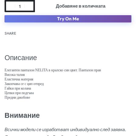
Добавяне в количката
Try On Me
SHARE
Описание
Елегантен панталон NELITA в кралско син цвят. Панталон прав
Висока талия
Еластична материя
Закопчава се с цип отпред
Гайки при колана
Цепки при подгъва
Предни джобове
Внимание
Всички модели се изработват индивидуално след заявка.