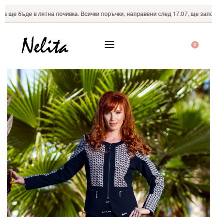
a ще бъде в лятна почивка. Всички поръчки, направени след 17.07, ще започна
0