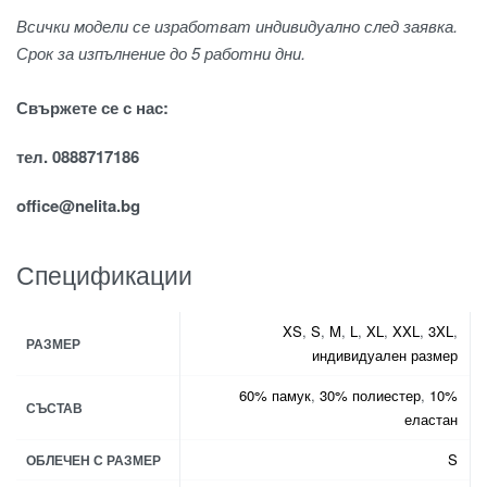
Всички модели се изработват индивидуално след заявка.
Срок за изпълнение до 5 работни дни.
Свържете се с нас:
тел. 0888717186
office@nelita.bg
Спецификации
XS
,
S
,
M
,
L
,
XL
,
XXL
,
3XL
,
РАЗМЕР
индивидуален размер
60% памук
,
30% полиестер
,
10%
СЪСТАВ
еластан
S
ОБЛЕЧЕН С РАЗМЕР