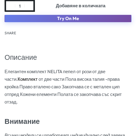
Добавяне в количката
Try On Me
SHARE
Описание
Елегантен комплект NELITA пепел от рози от две
части.
Комплект
от две части Пола висока талия -права
кройка Право вталено сако Закопчава се с метален цип
отпред Кожени елементи Полата се закопчава със скрит
отзад.
Внимание
Всички модели се изработват индивидуално след заявка.