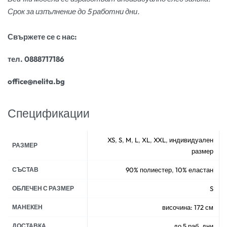
Срок за изпълнение до 5 работни дни.
Свържете се с нас:
тел. 0888717186
office@nelita.bg
Спецификации
XS
,
S
,
M
,
L
,
XL
,
XXL
,
индивидуален
РАЗМЕР
размер
СЪСТАВ
90% полиестер
,
10% еластан
ОБЛЕЧЕН С РАЗМЕР
S
МАНЕКЕН
височина: 172 см
ДОСТАВКА
до 5 раб. дни