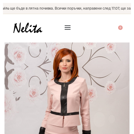
ita ще бъде в лятна почивка. Всички поръчки, направени след 17.07, ще започ
0