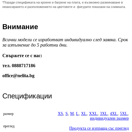
*Поради спецификата на кроене и багрене на плата, е възможно разминаване в
нюансирането и разположението на цветовете и фигурите показани на снимката.
Внимание
Всички модели се изработват индивидуално след заявка. Срок
за изпълнение до 5 работни дни.
Свържете се с нас:
тел. 0888717186
office@nelita.bg
Спецификации
XS
,
S
,
M
,
L
,
XL
,
XXL
,
3XL
,
4XL
,
5XL
,
размер
индивидуален размер
преглед
Продукта се изпраща със преглед