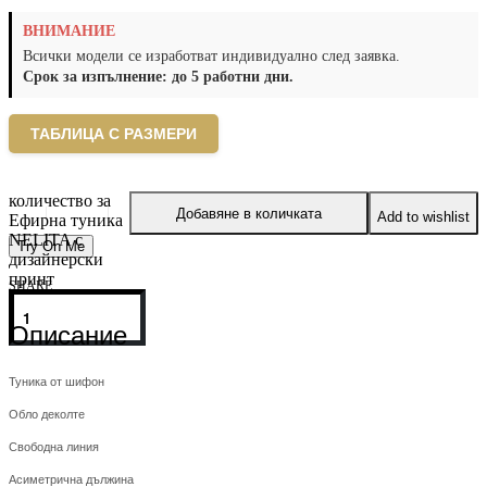
ВНИМАНИЕ
Всички модели се изработват индивидуално след заявка.
Срок за изпълнение: до 5 работни дни.
ТАБЛИЦА С РАЗМЕРИ
количество за
Добавяне в количката
Add to wishlist
Ефирна туника
NELITA с
Try On Me
дизайнерски
принт
SHARE
Описание
Туника от шифон
Обло деколте
Свободна линия
Асиметрична дължина