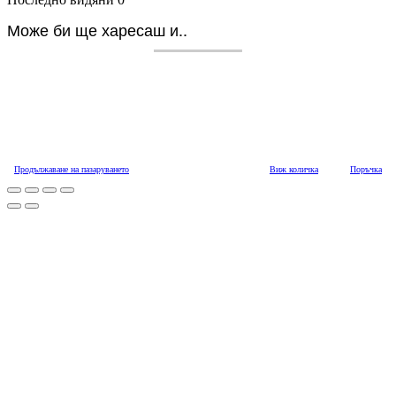
Може би ще харесаш и..
Продължаване на пазаруването
Виж количка
Поръчка