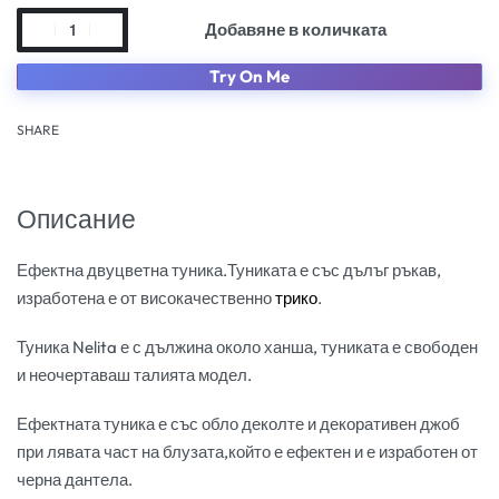
Добавяне в количката
Try On Me
SHARE
Описание
Ефектна двуцветна туника.Туниката е със дълъг ръкав,
изработена е от високачественно
трико
.
Туника Nelita е с дължина около ханша, туниката е свободен
и неочертаваш талията модел.
Ефектната туника е със обло деколте и декоративен джоб
при лявата част на блузата,който е ефектен и е изработен от
черна дантела.