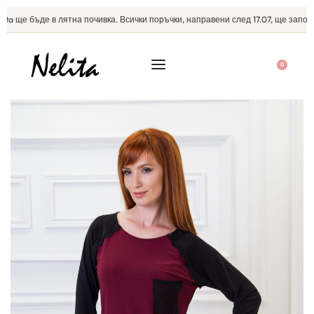
a ще бъде в лятна почивка. Всички поръчки, направени след 17.07, ще започна
0