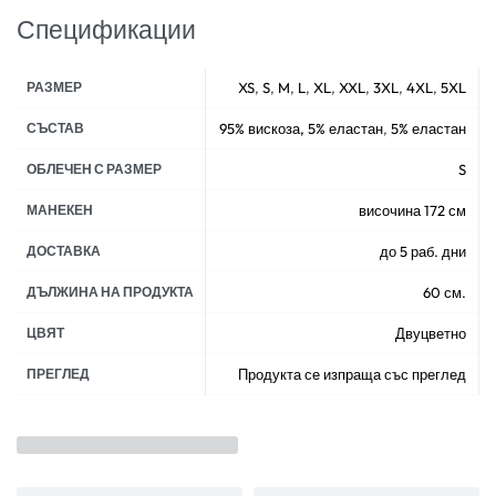
Спецификации
РАЗМЕР
XS
,
S
,
M
,
L
,
XL
,
XXL
,
3XL
,
4XL
,
5XL
СЪСТАВ
95% вискоза, 5% еластан
,
5% еластан
ОБЛЕЧЕН С РАЗМЕР
S
МАНЕКЕН
височина 172 см
ДОСТАВКА
до 5 раб. дни
ДЪЛЖИНА НА ПРОДУКТА
60 см.
ЦВЯТ
Двуцветно
ПРЕГЛЕД
Продукта се изпраща със преглед