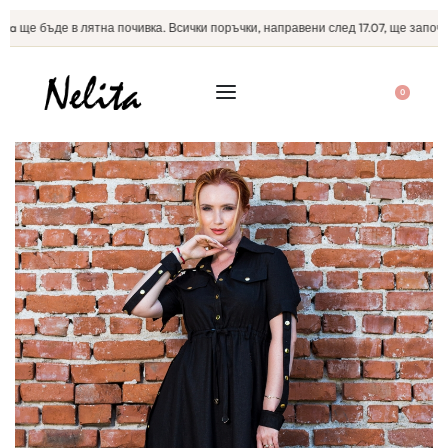
a ще бъде в лятна почивка. Всички поръчки, направени след 17.07, ще започнат
0