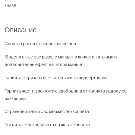
SHARE
Описание
Спортна рокля от непрозрачен лен
Модела е със къс ракав с маншет и копчета,като има и
допълнителен ефект на втори маншет.
Талията е срязана и е със връзки за подчертаване
Горната част на роклята е свободна,а от талията надолу се
разкроява.
Странични цепки със множество копчета
Роклята се закопчава със тик так копчета