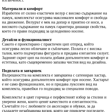
изтънченост.
Материали и комфорт
Изработен от силно еластичен велур с високо съдържание на
памук, комплектът осигурява максимален комфорт и свобода
на движение. Велурът е мек на допир и приятно се носи, а
високото съдържание на памук гарантира дишащи свойства,
което го прави подходящ за целодневно носене.
Детайли и функционалност
Сакото е проектирано с практичен цип отпред, който
осигурява лесно обличане и събличане. Полата е с висока
талия, което подчертава фигурата и придава елегантен силует.
Задният скрит цип на полата добавя допълнителен комфорт и
естетика, като същевременно запазва чистия вид на дизайна.
Подплата и завършек
Вътрешността на комплекта е завършена с сатениран хастар,
който осигурява допълнителен комфорт при носене. Хастарът
е не само функционален, но и придава луксозен вид на
комплекта, правейки го подходящ за специални поводи.
Комплектът в цвят горчица е перфектният избор за стилни и
уверени жени, които ценят качеството и елегантността.
Съчетайте го с любимите си аксесоари и обувки, за да
създадете незабравима визия, която ще привлече погледите.