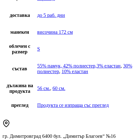
доставка
до 5 раб. дни
манекен
височина 172 см
облечен с
S
размер
55% памук, 42% полиестер,3% еластан
,
30%
състав
полиестер
,
10% еластан
дължина на
56 см.
,
60 см.
продукта
преглед
Продукта се изпраща със преглед
гр. Димитровград 6400 бул. „Димитър Благоев“ №16