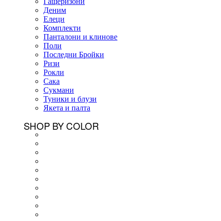
Гащеризони
Деним
Елеци
Комплекти
Панталони и клинове
Поли
Последни Бройки
Ризи
Рокли
Сака
Сукмани
Туники и блузи
Якета и палта
SHOP BY COLOR