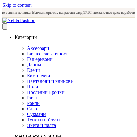
Skip to content
 лятна почивка. Всички поръчки, направени след 17.07, ще започнат да се изработват и из
Категории
Аксесоари
Бизнес елегантност
Гащеризони
Деним
Елеци
Комплекти
Панталони и клинове
Поли
Последни Бройки
Ризи
Рокли
Сака
Сукмани
Туники и блузи
Якета и палта
SHOP BY COLOR