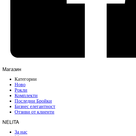
Магазин
Категории
Ново
Рокли
Комплекти
Последни Бройки
Бизнес елегантност
Отзиви от клиенти
NELITA
За нас