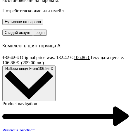
възстановяване на паролата.
Потребителско име или имейл
Нулиране на парола
Създай акаунт
Login
Комплект в цвят горчица A
132.42
€
Original price was: 132.42 €.
106.86
€
Текущата цена е:
106.86 €.
(209.00 лв.)
Избери опция
From
106.86
€
Product navigation
Previous product: