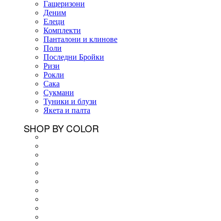
Гащеризони
Деним
Елеци
Комплекти
Панталони и клинове
Поли
Последни Бройки
Ризи
Рокли
Сака
Сукмани
Туники и блузи
Якета и палта
SHOP BY COLOR