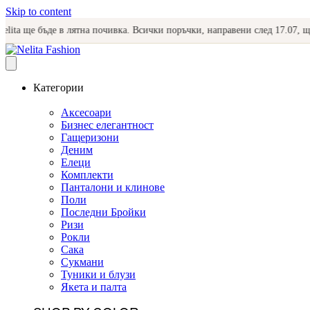
Skip to content
 ще бъде в лятна почивка. Всички поръчки, направени след 17.07, ще зап
Категории
Аксесоари
Бизнес елегантност
Гащеризони
Деним
Елеци
Комплекти
Панталони и клинове
Поли
Последни Бройки
Ризи
Рокли
Сака
Сукмани
Туники и блузи
Якета и палта