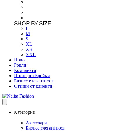
SHOP BY SIZE
L
M
S
XL
XS
XXL
Ново
Рокли
Комплекти
Последни Бройки
Бизнес елегантност
Отзиви от клиенти
Категории
Аксесоари
Бизнес елегантност