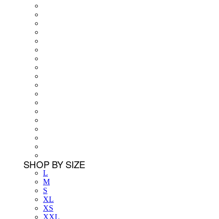
SHOP BY SIZE
L
M
S
XL
XS
XXL