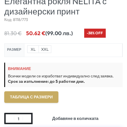
Елегантна рокля NELITA с
дизайнерски принт
Код:
8118/773
81.30
€
50.62
€
(99.00 лв.)
-38% OFF
XL
XXL
РАЗМЕР
ВНИМАНИЕ
Всички модели се изработват индивидуално след заявка.
Срок за изпълнение: до 5 работни дни.
ТАБЛИЦА С РАЗМЕРИ
Добавяне в количката