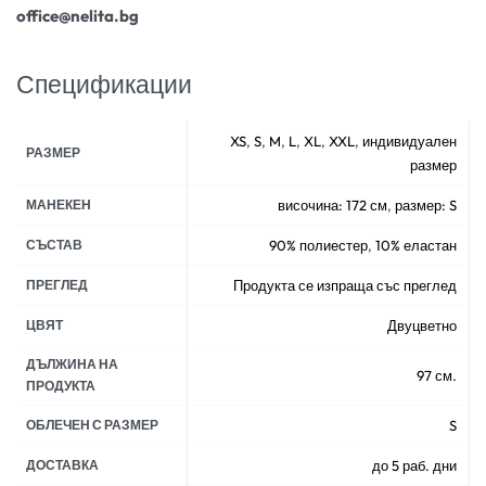
office@nelita.bg
Спецификации
XS
,
S
,
M
,
L
,
XL
,
XXL
,
индивидуален
РАЗМЕР
размер
МАНЕКЕН
височина: 172 см
,
размер: S
СЪСТАВ
90% полиестер
,
10% еластан
ПРЕГЛЕД
Продукта се изпраща със преглед
ЦВЯТ
Двуцветно
ДЪЛЖИНА НА
97 см.
ПРОДУКТА
ОБЛЕЧЕН С РАЗМЕР
S
ДОСТАВКА
до 5 раб. дни