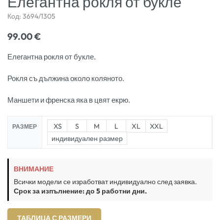
Елегантна рокля от букле
Код:
3694/1305
99.00
€
Елегантна рокля от букле.
Рокля съ дължина около коляното.
Маншети и френска яка в цвят екрю.
XS
S
M
L
XL
XXL
РАЗМЕР
индивидуален размер
ВНИМАНИЕ
Всички модели се изработват индивидуално след заявка.
Срок за изпълнение: до 5 работни дни.
ТАБЛИЦА С РАЗМЕРИ