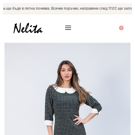
a ще бъде в лятна почивка. Всички поръчки, направени след 17.07, ще започна
0