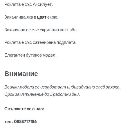
Роклята е със А-силует.
Закачлива яка в
цвят
екрю.
Закопчава се със скрит цип на гърба.
Роклята е със сатенирана подплата.
Елегантен бутиков модел.
Внимание
Всички модели се изработват индивидуално след заявка.
Срок за изпълнение до 5 работни дни.
Свържете се с нас:
тел. 0888717186