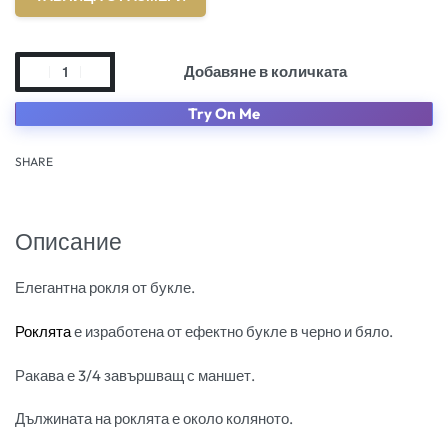
Добавяне в количката
Try On Me
SHARE
Описание
Елегантна рокля от букле.
Роклята
е изработена от ефектно букле в черно и бяло.
Ракава е 3/4 завършващ с маншет.
Дължината на роклята е около коляното.