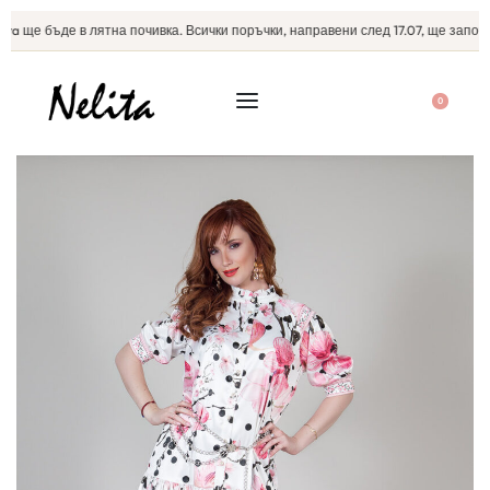
a ще бъде в лятна почивка. Всички поръчки, направени след 17.07, ще започна
0