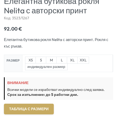
Елегантна бутикова рокля
Nelita с авторски принт
Код:
3523/1267
92.00
€
Елегантна бутикова рокля Nelita с авторски принт. Рокля с
къс ръкав.
XS
S
M
L
XL
XXL
РАЗМЕР
индивидуален размер
ВНИМАНИЕ
Всички модели се изработват индивидуално след заявка.
Срок за изпълнение: до 5 работни дни.
ТАБЛИЦА С РАЗМЕРИ