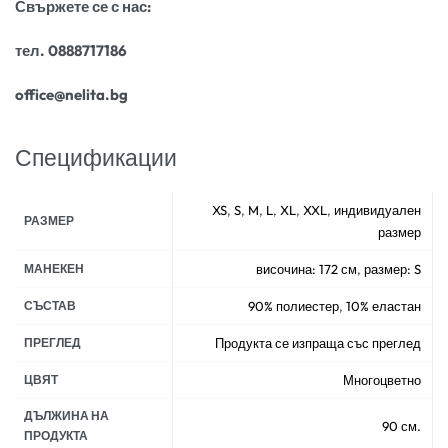
Свържете се с нас:
тел. 0888717186
office@nelita.bg
Спецификации
XS
,
S
,
M
,
L
,
XL
,
XXL
,
индивидуален
РАЗМЕР
размер
МАНЕКЕН
височина: 172 см
,
размер: S
СЪСТАВ
90% полиестер
,
10% еластан
ПРЕГЛЕД
Продукта се изпраща със преглед
ЦВЯТ
Многоцветно
ДЪЛЖИНА НА
90 см.
ПРОДУКТА