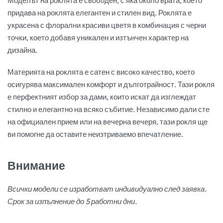
Моделът на роклята е свободен, с яка около врата, което
придава на роклята елегантен и стилен вид. Роклята е
украсена с флорални красиви цветя в комбинация с черни
точки, което добавя уникален и изтънчен характер на
дизайна.
Материята на роклята е сатен с високо качество, което
осигурява максимален комфорт и дълготрайност. Тази рокля
е перфектният избор за дами, които искат да изглеждат
стилно и елегантно на всяко събитие. Независимо дали сте
на официален прием или на вечерна вечеря, тази рокля ще
ви помогне да оставите неизтриваемо впечатление.
Внимание
Всички модели се изработват индивидуално след заявка.
Срок за изпълнение до 5 работни дни.