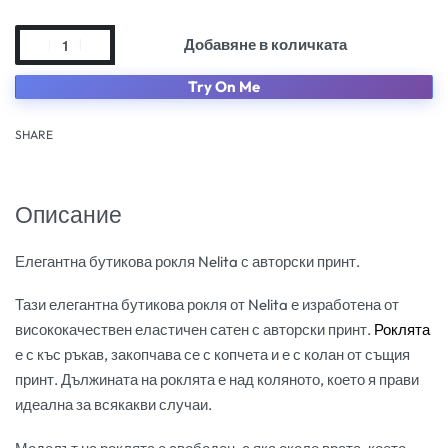
Добавяне в количката
Try On Me
SHARE
Описание
Елегантна бутикова рокля Nelita с авторски принт.
Тази елегантна бутикова рокля от Nelita е изработена от
висококачествен еластичен сатен с авторски принт.
Роклята
е с къс ръкав, закопчава се с копчета и е с колан от същия
принт. Дължината на роклята е над коляното, което я прави
идеална за всякакви случаи.