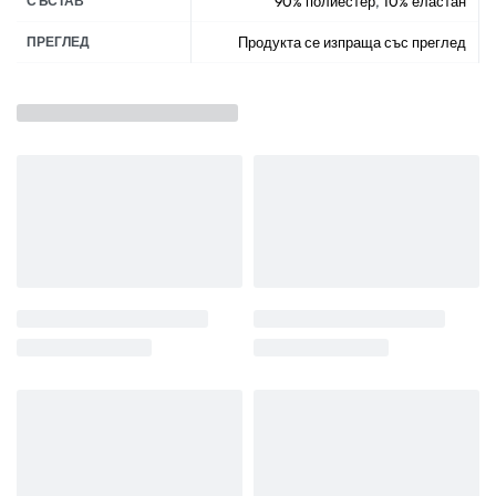
СЪСТАВ
90% полиестер
,
10% еластан
ПРЕГЛЕД
Продукта се изпраща със преглед