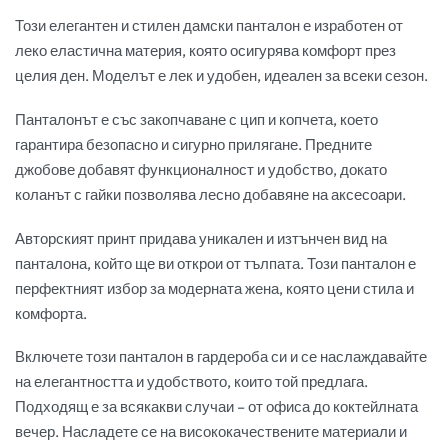
Този елегантен и стилен дамски панталон е изработен от
леко еластична материя, която осигурява комфорт през
целия ден. Моделът е лек и удобен, идеален за всеки сезон.
Панталонът е със закопчаване с цип и копчета, което
гарантира безопасно и сигурно прилягане. Предните
джобове добавят функционалност и удобство, докато
коланът с гайки позволява лесно добавяне на аксесоари.
Авторският принт придава уникален и изтънчен вид на
панталона, който ще ви открои от тълпата. Този панталон е
перфектният избор за модерната жена, която цени стила и
комфорта.
Включете този панталон в гардероба си и се наслаждавайте
на елегантността и удобството, които той предлага.
Подходящ е за всякакви случаи – от офиса до коктейлната
вечер. Насладете се на висококачествените материали и