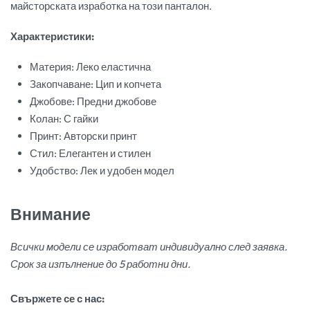
майсторската изработка на този панталон.
Характеристики:
Материя: Леко еластична
Закопчаване: Цип и копчета
Джобове: Предни джобове
Колан: С гайки
Принт: Авторски принт
Стил: Елегантен и стилен
Удобство: Лек и удобен модел
Внимание
Всички модели се изработват индивидуално след заявка.
Срок за изпълнение до 5 работни дни.
Свържете се с нас: