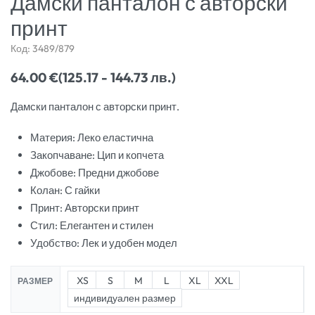
Дамски панталон с авторски
принт
Код:
3489/879
64.00
€
(125.17 - 144.73 лв.)
Дамски панталон с авторски принт.
Материя: Леко еластична
Закопчаване: Цип и копчета
Джобове: Предни джобове
Колан: С гайки
Принт: Авторски принт
Стил: Елегантен и стилен
Удобство: Лек и удобен модел
XS
S
M
L
XL
XXL
РАЗМЕР
индивидуален размер