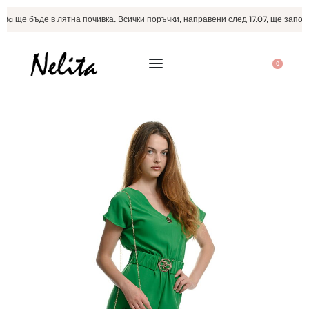
ta ще бъде в лятна почивка. Всички поръчки, направени след 17.07, ще започн
0