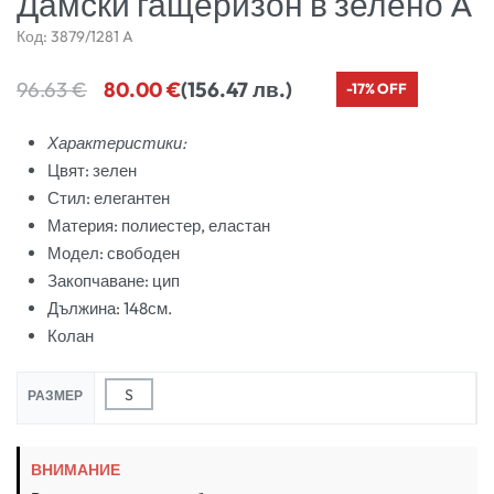
Дамски гащеризон в зелено A
Код:
3879/1281 A
96.63
€
80.00
€
(156.47 лв.)
-17% OFF
Характеристики:
Цвят: зелен
Стил: елегантен
Материя: полиестер, еластан
Модел: свободен
Закопчаване: цип
Дължина: 148см.
Колан
S
РАЗМЕР
ВНИМАНИЕ