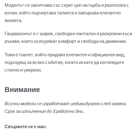
Моделът се закопчава със скрит цип на гърба и разполага с
колан, който подчертава талията и завършва елегантно
визията.
Гащеризонът е с широк, свободен панталон и разкроени къси
ръкави, които осигуряват комфорт и свобода на движение.
Това е тоалет, който придава елегантен и официален вид,
подходящ за всяко събитие, когато искате да изглеждате
стилно и уверено.
Внимание
Всички модели се изработват индивидуално след заявка.
Срок за изпълнение до 5 работни дни.
Свържете се с нас: