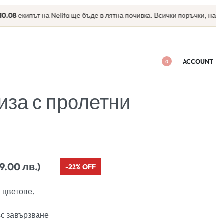
8
екипът на Nelita ще бъде в лятна почивка. Всички поръчки, направен
ACCOUNT
0
иза с пролетни
39.00 лв.)
-22% OFF
 цветове.
с завързване