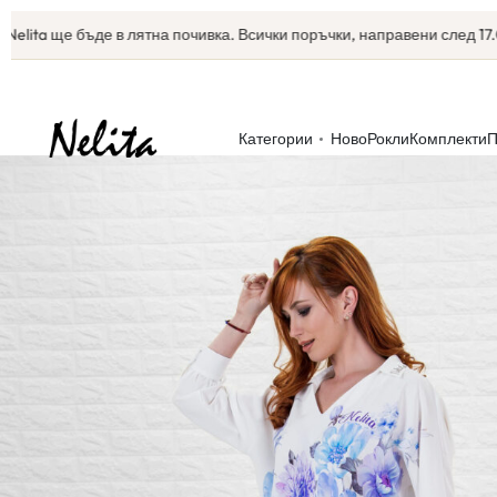
ta ще бъде в лятна почивка. Всички поръчки, направени след 17.07, щ
Категории
Ново
Рокли
Комплекти
П