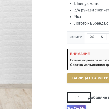
Шпиц деколте
3/4 ръкави с копче
Яка
Логото на бранда с
XS
S
РАЗМЕР
ВНИМАНИЕ
Всички модели се израб
Срок за изпълнение: д
ТАБЛИЦА С РАЗМЕРИ
Добавяне 
Try On Me