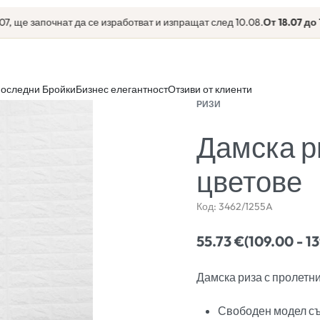
е започнат да се изработват и изпращат след 10.08.
От 18.07 до 10.0
оследни Бройки
Бизнес елегантност
Отзиви от клиенти
РИЗИ
Дамска р
цветове
Код:
3462/1255A
55.73
€
(109.00 - 1
Дамска риза с пролетни
Свободен модел съ