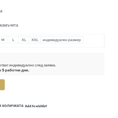
та
 камъчета
M
L
XL
XXL
индивидуален размер
отват индивидуално след заявка.
о 5 работни дни.
в количката
Add to wishlist