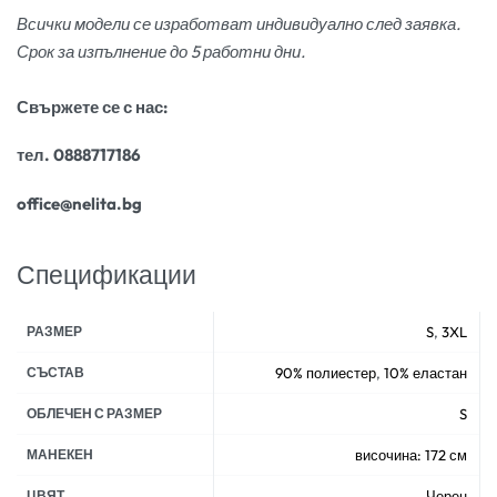
Всички модели се изработват индивидуално след заявка.
Срок за изпълнение до 5 работни дни.
Свържете се с нас:
тел. 0888717186
office@nelita.bg
Спецификации
РАЗМЕР
S
,
3XL
СЪСТАВ
90% полиестер
,
10% еластан
ОБЛЕЧЕН С РАЗМЕР
S
МАНЕКЕН
височина: 172 см
ЦВЯТ
Черен