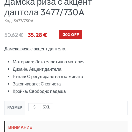
Дамска риза с акцент
дантела 3477/730A
Код:
3477/730A
50.62
€
35.28
€
-30% OFF
Дамска риза с акцент дантела.
Материал: Леко еластична материя
Дизайн: Акцент дантела
Ръкав: С регулиране на дължината
Закопчаване: С копчета
Кройка: Свободно падаща
S
3XL
РАЗМЕР
ВНИМАНИЕ