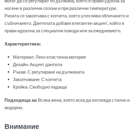
могат да се регулират по дължина, което я прави удобна за
носене в различни сезони и при различни температури.
Ризата се закопчава с копчета, което улеснява обличането и
събличането. Дантелата добавя елегантен акцент, който я
прави идеална за специални поводи или за ежедневието.
Характеристики:
Материал: Леко еластична материя
Дизайн: Акцент дантела
Ръкав: С регулиране на дължината
Закопчаване: С копчета
Кройка: Свободно падаща
Подходяща за:
Всяка жена, която иска да изглежда стилно и
модерно.
Внимание