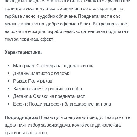
иска да изглежда елегантно и стилно. Роклята е срязана при
талията и има полу ръкав. Закопчава се със скрит цип на
гърба за лесно и удобно обличане. Предната част е със
малки свивки за по-добре оформен бюст. Вътрешната част
на роклята е изцяло изработена със сатенирана подплата и
тюл за повдигащ ефект.
Характеристики:
Материал: Сатенирана подплата и тюл
Дизайн: Златисто с блясък
Ръкав: Полу ръкав
Закопчаване: Скрит цип на гърба
Детайли: Свивки на предната част
Ефект: Повдигащ ефект благодарение на тюла
Подходяща за:
Празници и специални поводи. Тази рокля е
идеалният избор за всяка дама, която иска да изглежда
красиво и елегантно.