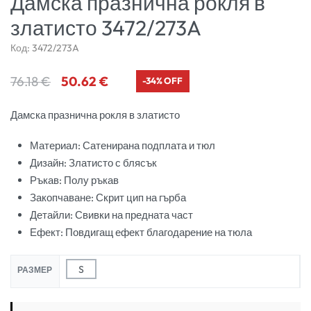
Дамска празнична рокля в
златисто 3472/273A
Код:
3472/273A
76.18
€
50.62
€
-34% OFF
Дамска празнична рокля в златисто
Материал: Сатенирана подплата и тюл
Дизайн: Златисто с блясък
Ръкав: Полу ръкав
Закопчаване: Скрит цип на гърба
Детайли: Свивки на предната част
Ефект: Повдигащ ефект благодарение на тюла
S
РАЗМЕР