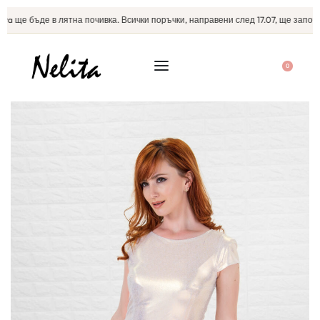
a ще бъде в лятна почивка. Всички поръчки, направени след 17.07, ще започнат
0