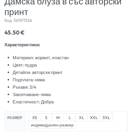
Дамска блуза в със авторски
принт
Код:
3619/1326
45.50
€
Характеристики:
Материал: жоржет, еластан
Цвят: пудра
Детайли: авторски принт
Подплата: няма
Ръкави: 3/4
Закопчаване: няма
Еластичност: Добра
XS
S
M
L
XL
XXL
3XL
РАЗМЕР
индивидуален размер