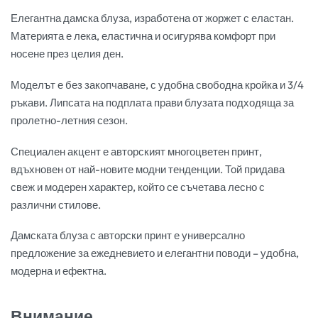
Елегантна дамска блуза, изработена от жоржет с еластан.
Материята е лека, еластична и осигурява комфорт при
носене през целия ден.
Моделът е без закопчаване, с удобна свободна кройка и 3/4
ръкави. Липсата на подплата прави блузата подходяща за
пролетно-летния сезон.
Специален акцент е авторският многоцветен принт,
вдъхновен от най-новите модни тенденции. Той придава
свеж и модерен характер, който се съчетава лесно с
различни стилове.
Дамската блуза с авторски принт е универсално
предложение за ежедневието и елегантни поводи – удобна,
модерна и ефектна.
Внимание