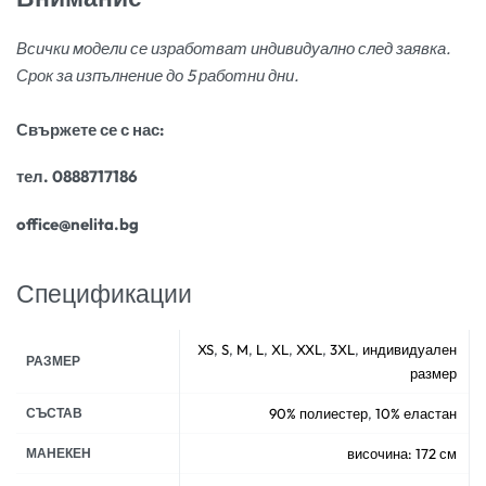
Всички модели се изработват индивидуално след заявка.
Срок за изпълнение до 5 работни дни.
Свържете се с нас:
тел. 0888717186
office@nelita.bg
Спецификации
XS
,
S
,
M
,
L
,
XL
,
XXL
,
3XL
,
индивидуален
РАЗМЕР
размер
СЪСТАВ
90% полиестер
,
10% еластан
МАНЕКЕН
височина: 172 см