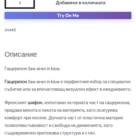
Добавяне в количката
Try On Me
SHARE
Описание
Гащеризон Sea siren in blue.
Гащеризон
Sea siren in blue е перфектния избор за специално
събитие или за впечатляващ визуален ефект в ежедневието.
Френският
шифон
, използван за горната част на гащеризона,
придава мекота и лекота на материята, като осигурява
комфорт при носене. Долната част от еластична материя
позволява гъвкавост и свобода на движенията, като
същевременно притежава структура и стил.