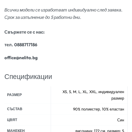
Всички модели се изработват индивидуално след заявка.
Срок за изпълнение до 5 работни дни.
Свържете се с нас:
тел. 0888717186
office@nelita.bg
Спецификации
XS
,
S
,
M
,
L
,
XL
,
XXL
,
индивидуален
РАЗМЕР
размер
СЪСТАВ
90% полиестер
,
10% еластан
ЦВЯТ
Син
МАНЕКЕН
височина: 172 см
,
размер: S