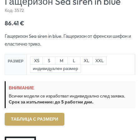
Гащеризон Sea siren in blue
Код:
3572
86.41
€
Гащеризон Sea siren in blue. Гащеризон от френски шифон и
еластично трико.
XS
S
M
L
XL
XXL
РАЗМЕР
индивидуален размер
ВНИМАНИЕ
Всички модели се изработват индивидуално след заявка.
Срок за изпълнение: до 5 работни дни.
ТАБЛИЦА С РАЗМЕРИ