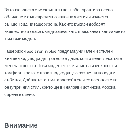
Закопчаването със скрит цип на гърба гарантира лесно
обличане и същевременно запазва чистия и изчистен
външен вид на гащеризона. Късите ръкави добавят
изящество и класа към дизайна, като приковават вниманието
към този модел.
Гащеризон Sea siren in blue предлага уникален и стилен
външен вид, подходящ за всяка дама, която цени красотата
и елегантността. Този модел е съчетание на изисканост и
комфорт, което го прави подходящ за различни поводи и
събития. Добавете го към гардероба си и се насладете на
безупречния стил, който ще ви направи истинска морска
сирена в синьо.
Внимание