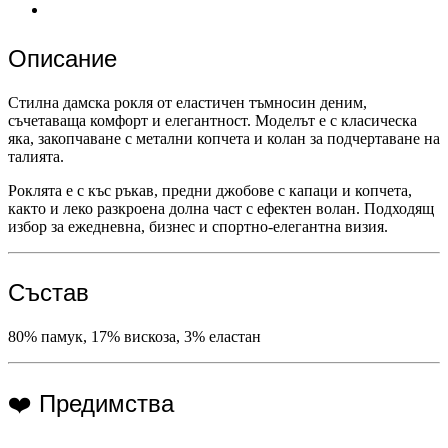
Описание
Стилна дамска рокля от еластичен тъмносин деним,
съчетаваща комфорт и елегантност. Моделът е с класическа
яка, закопчаване с метални копчета и колан за подчертаване на
талията.
Роклята е с къс ръкав, предни джобове с капаци и копчета,
както и леко разкроена долна част с ефектен волан. Подходящ
избор за ежедневна, бизнес и спортно-елегантна визия.
Състав
80% памук, 17% вискоза, 3% еластан
❤️ Предимства