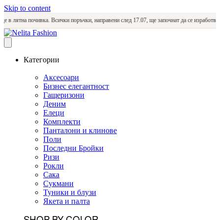
Skip to content
 лятна почивка. Всички поръчки, направени след 17.07, ще започнат да се изработват и из
Категории
Аксесоари
Бизнес елегантност
Гащеризони
Деним
Елеци
Комплекти
Панталони и клинове
Поли
Последни Бройки
Ризи
Рокли
Сака
Сукмани
Туники и блузи
Якета и палта
SHOP BY COLOR