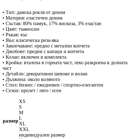
• Тип: дамска рокля от деним
• Материя: еластичен деним
• Състав: 80% памук, 17% вискоза, 3% еластан
• Цвят: тъмносин
• Ръкав: къс
• Яка: класическа риза-яка
• Закопчаване: предно с метални копчета
• Джобове: предни с капаци и копчета
• Колан: включен в комплекта
• Кройка: вталена в горната част, леко разкроена в долната
част
• Детайли: декоративни шевове и волан
• Дължина: около коляното
• Стил: бизнес / ежедневен / спортно-елегантен
• Сезон: пролет / лято / есен
XS
S
M
L
размер
XL
XXL
индивидуален размер