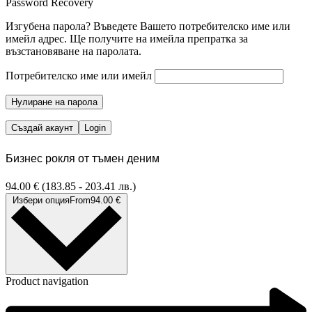
Password Recovery
Изгубена парола? Въведете Вашето потребителско име или
имейл адрес. Ще получите на имейла препратка за
възстановяване на паролата.
Потребителско име или имейл
Нулиране на парола
Създай акаунт
Login
Бизнес рокля от тъмен деним
94.00
€
(183.85 - 203.41 лв.)
Избери опция
From
94.00
€
Product navigation