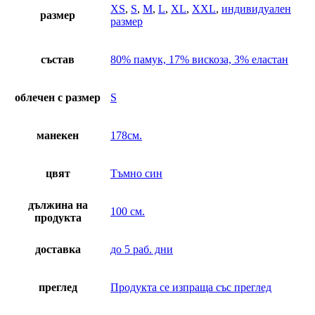
XS
,
S
,
M
,
L
,
XL
,
XXL
,
индивидуален
размер
размер
състав
80% памук, 17% вискоза, 3% еластан
облечен с размер
S
манекен
178см.
цвят
Тъмно син
дължина на
100 см.
продукта
доставка
до 5 раб. дни
преглед
Продукта се изпраща със преглед