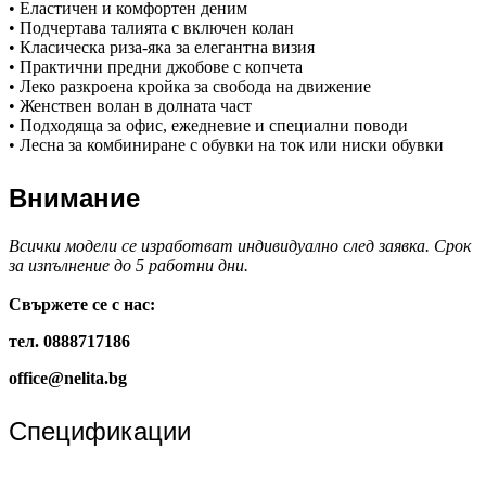
• Еластичен и комфортен деним
• Подчертава талията с включен колан
• Класическа риза-яка за елегантна визия
• Практични предни джобове с копчета
• Леко разкроена кройка за свобода на движение
• Женствен волан в долната част
• Подходяща за офис, ежедневие и специални поводи
• Лесна за комбиниране с обувки на ток или ниски обувки
Внимание
Всички модели се изработват индивидуално след заявка. Срок
за изпълнение до 5 работни дни.
Свържете се с нас:
тел. 0888717186
office@nelita.bg
Спецификации