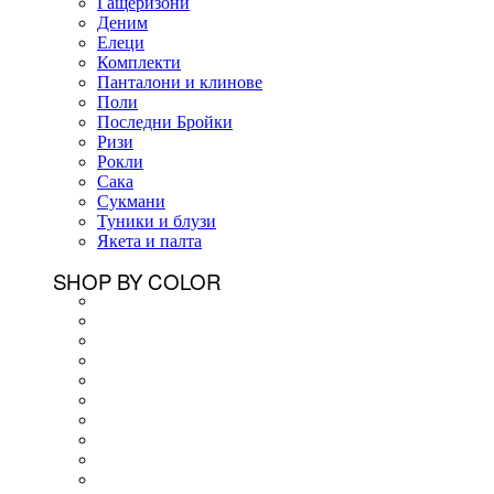
Гащеризони
Деним
Елеци
Комплекти
Панталони и клинове
Поли
Последни Бройки
Ризи
Рокли
Сака
Сукмани
Туники и блузи
Якета и палта
SHOP BY COLOR