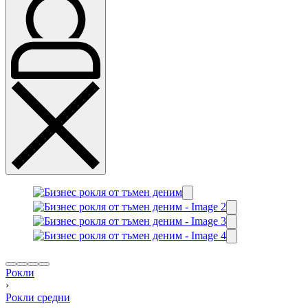
Рокли
›
Рокли средни