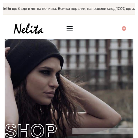
elita ще бъде в лятна почивка. Всички поръчки, направени след 17.07, ще запо
0
SHOP