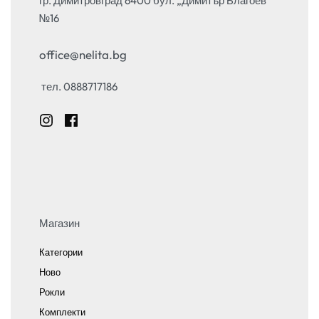
гр. Димитровград 6400 бул. „Димитър Благоев“
№16
office@nelita.bg
тел. 0888717186
Магазин
Категории
Ново
Рокли
Комплекти