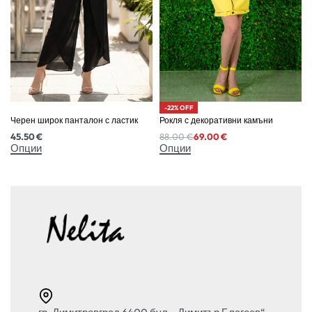
-22% OFF
Черен широк панталон с ластик
Рокля с декоративни камъни
45.50
€
88.00
€
69.00
€
Опции
Опции